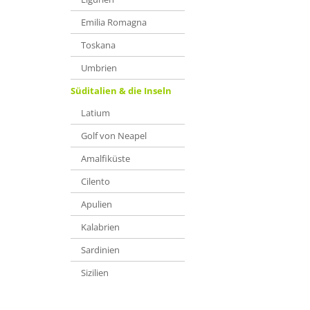
Emilia Romagna
Toskana
Umbrien
Süditalien & die Inseln
Latium
Golf von Neapel
Amalfiküste
Cilento
Apulien
Kalabrien
Sardinien
Sizilien