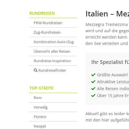
Italien – M
RUNDREISEN
PKW-Rundreisen
Mezzegra Tremezzina i
wird und auf die gegen
Zug-Rundreisen
erreicht werden kann.
Kombination Auto+Zug
den See verteilen und
Übersicht aller Reisen
Rundreise-Inspiration
Ihr Spezialist f
Rundreisefinder
Größte Auswahl 
Attraktive Leist
TOP-STÄDTE
Alle Reisen indi
Über 15 Jahre E
Rom
Venedig
Aktuell gibt es leide
Florenz
mit den hier aufgefüh
Neapel