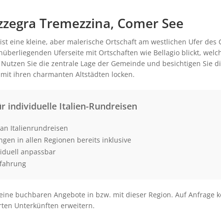
ezzegra Tremezzina, Comer See
st eine kleine, aber malerische Ortschaft am westlichen Ufer d
überliegenden Uferseite mit Ortschaften wie Bellagio blickt, welc
 Nutzen Sie die zentrale Lage der Gemeinde und besichtigen Sie di
 mit ihren charmanten Altstädten locken.
ür individuelle Italien-Rundreisen
an Italienrundreisen
ungen in allen Regionen bereits inklusive
viduell anpassbar
rfahrung
r keine buchbaren Angebote in bzw. mit dieser Region. Auf Anfrag
rten Unterkünften erweitern.