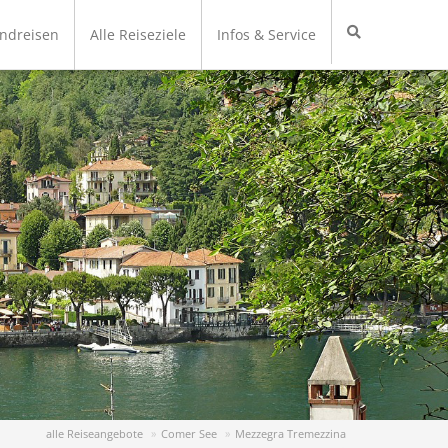
undreisen
Alle Reiseziele
Infos & Service
alle Reiseangebote
Comer See
Mezzegra Tremezzina