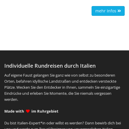
idyllische Lago di Varese ist beispielsweise nur etwa 10 km,
der Lago Maggiore ca. 20 km und der Comer See ca. 65 km
mehr Infos
entfernt.
Das Hotel selbst überzeugt nicht nur durch sein
beeindruckendes Erscheinungsbild, sondern auch durch ein
hervorragendes Restaurant und eine hübsch angelegte
Gartenanlage.
Individuelle Rundreisen durch Italien
Auf eigene Faust gelangen Sie ganz wie von selbst zu besonderen
Orten, befahren idyllische Landstraßen und entdecken versteckte
Plätze. Wecken Sie den Entdecker in Ihnen, sammeln Sie einzigartige
Eindrücke und erleben Sie Momente, die Sie niemals vergessen
werden.
Made with
im Ruhrgebiet
Du bist Italien-Expert*in oder willst es werden? Dann bewirb dich bei