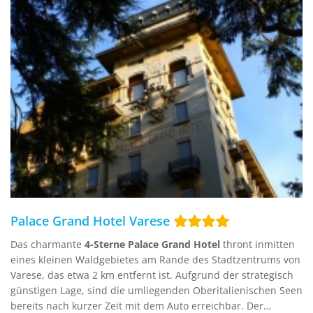
Palace Grand Hotel Varese
Das charmante
4-Sterne Palace Grand Hotel
thront inmitten
eines kleinen Waldgebietes am Rande des Stadtzentrums von
Varese, das etwa 2 km entfernt ist. Aufgrund der strategisch
günstigen Lage, sind die umliegenden Oberitalienischen Seen
bereits nach kurzer Zeit mit dem Auto erreichbar. Der