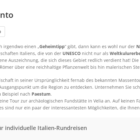
ento
o
ch irgendwo einen „
Geheimtipp
“ gibt, dann kann es wohl nur der
N
dschaften Italiens, die von der
UNESCO
nicht nur als
Weltkulurerb
ene Auszeichnung, die sich dieses Gebiet redlich verdient hat! Die
Römer über eine reichhaltige Pflanzenwelt bis hin malerischen S
dschaft in seiner Ursprünglichkeit fernab des bekannten Massent
le Ausgangspunkt um die Region zu entdecken. Unternehmen Sie sch
m Beispiel nach
Paestum
.
ine Tour zur archäologischen Fundstätte in Velia an. Auf keinen Fa
ies sind nur ein paar der interessantesten Möglichkeiten, die Ihnen
ür individuelle Italien-Rundreisen