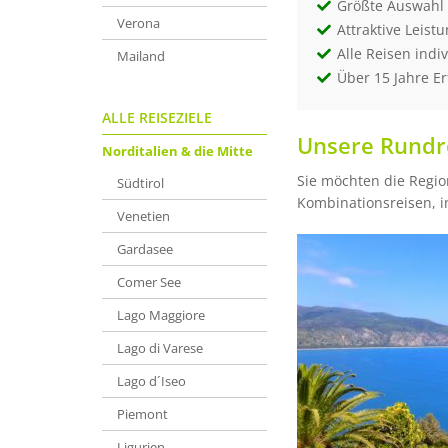
Größte Auswahl 
Verona
Attraktive Leist
Alle Reisen indi
Mailand
Über 15 Jahre E
ALLE REISEZIELE
Unsere Rundre
Norditalien & die Mitte
Sie möchten die Regio
Südtirol
Kombinationsreisen, in
Venetien
Gardasee
Comer See
Lago Maggiore
Lago di Varese
Lago d´Iseo
Piemont
Ligurien