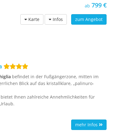
799 €
ab
Karte
Infos
zum Angebot
ia
iglia
befindet in der Fußgängerzone, mitten im
lichen Blick auf das kristallklare, „palinuro-
bietet Ihnen zahlreiche Annehmlichkeiten für
Urlaub.
mehr Infos