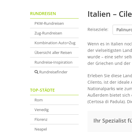
Italien – Cil
RUNDREISEN
PKW-Rundreisen
Reiseziele:
Palinur
Zug-Rundreisen
Kombination Auto+Zug
Wenn es in Italien no
der vielseitigsten Lan
Übersicht aller Reisen
wurde – eine sehr selt
Rundreise-Inspiration
der Griechen und der 
Rundreisefinder
Erleben Sie diese Lan
Cilento, ist der idea
Nationalparks wie zu
TOP-STÄDTE
Außerdem bietet sich e
Rom
(Certosa di Padula). D
Venedig
Florenz
Ihr Spezialist f
Neapel