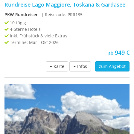
Rundreise Lago Maggiore, Toskana & Gardasee
PKW-Rundreisen
| Reisecode: PRR135
10-tägig
4-Sterne Hotels
inkl. Frühstück & viele Extras
Termine: Mär - Okt 2026
949 €
ab
Karte
Infos
zum Angebot