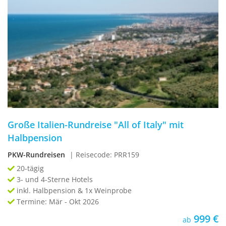
Große Italien-Rundreise "All of Italy" mit
Halbpension
PKW-Rundreisen
| Reisecode: PRR159
20-tägig
3- und 4-Sterne Hotels
inkl. Halbpension & 1x Weinprobe
Termine: Mär - Okt 2026
999 €
ab