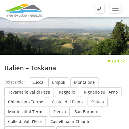
Kontakt
Menü
zurück
Italien – Toskana
Reiseziele:
Lucca
Empoli
Montaione
Tavarnelle Val di Pesa
Reggello
Rignano sull'Arno
Chianciano Terme
Castel del Piano
Pistoia
Montecatini Terme
Pienza
San Baronto
Colle di Val d'Elsa
Castellina in Chianti