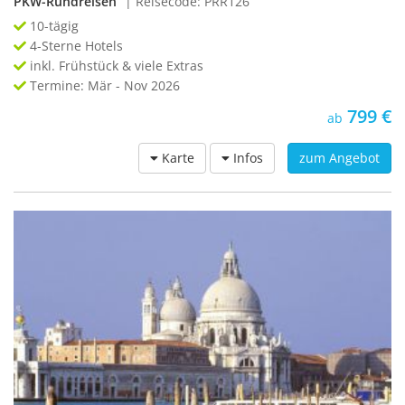
PKW-Rundreisen
| Reisecode: PRR126
10-tägig
4-Sterne Hotels
inkl. Frühstück & viele Extras
Termine: Mär - Nov 2026
799 €
ab
Karte
Infos
zum Angebot