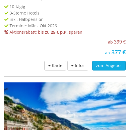
10-tägig
3-Sterne Hotels
inkl. Halbpension
Termine: Mär - Okt 2026
Aktionsrabatt: bis zu
25 € p.P.
sparen
399 €
ab
377 €
ab
Karte
Infos
zum Angebot