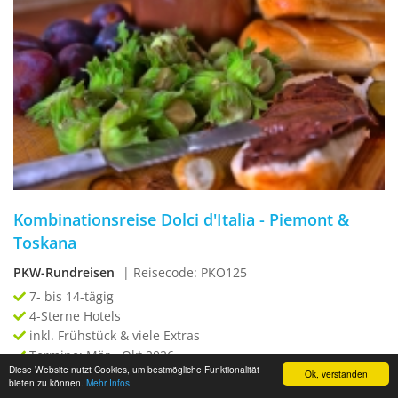
Kombinationsreise Dolci d'Italia - Piemont &
Toskana
PKW-Rundreisen
| Reisecode: PKO125
7- bis 14-tägig
4-Sterne Hotels
inkl. Frühstück & viele Extras
Termine: Mär - Okt 2026
Diese Website nutzt Cookies, um bestmögliche Funktionalität
Ok, verstanden
499 €
bieten zu können.
Mehr Infos
ab