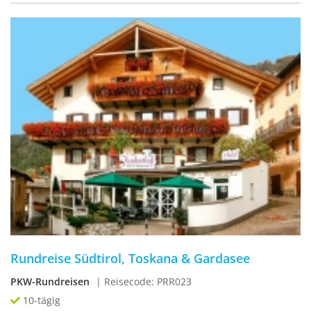
Rundreise Südtirol, Toskana & Gardasee
PKW-Rundreisen
| Reisecode: PRR023
10-tägig