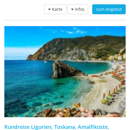
Karte
Infos
zum Angebot
Rundreise Ligurien, Toskana, Amalfiküste,