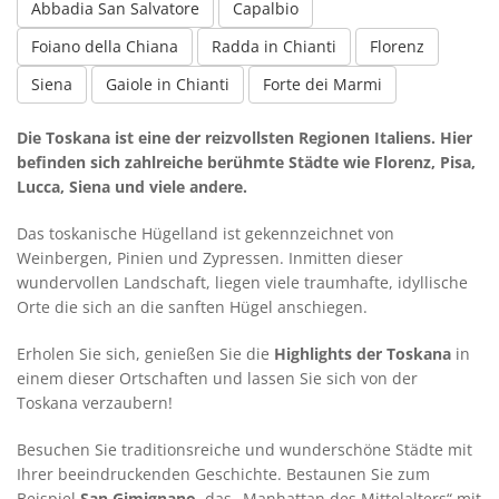
Abbadia San Salvatore
Capalbio
Foiano della Chiana
Radda in Chianti
Florenz
Siena
Gaiole in Chianti
Forte dei Marmi
Die Toskana ist eine der reizvollsten Regionen Italiens. Hier
befinden sich zahlreiche berühmte Städte wie Florenz, Pisa,
Lucca, Siena und viele andere.
Das toskanische Hügelland ist gekennzeichnet von
Weinbergen, Pinien und Zypressen. Inmitten dieser
wundervollen Landschaft, liegen viele traumhafte, idyllische
Orte die sich an die sanften Hügel anschiegen.
Erholen Sie sich, genießen Sie die
Highlights der Toskana
in
einem dieser Ortschaften und lassen Sie sich von der
Toskana verzaubern!
Besuchen Sie traditionsreiche und wunderschöne Städte mit
Ihrer beeindruckenden Geschichte. Bestaunen Sie zum
Beispiel
San Gimignano
, das „Manhattan des Mittelalters“ mit