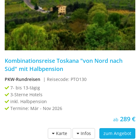
Kombinationsreise Toskana "von Nord nach
Süd" mit Halbpension
PKW-Rundreisen
| Reisecode: PTO130
7- bis 13-tägig
3-Sterne Hotels
inkl. Halbpension
Termine: Mär - Nov 2026
289 €
ab
Karte
Infos
zum Angebot