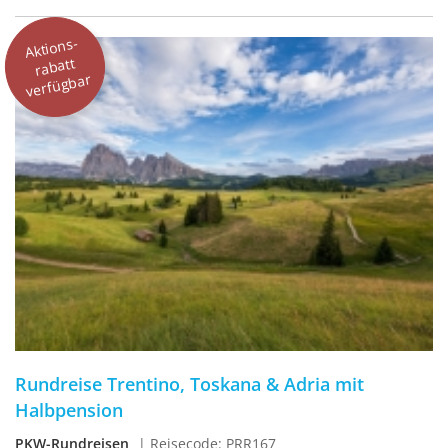
Aktions-
rabatt
verfügbar
Rundreise Trentino, Toskana & Adria mit
Halbpension
PKW-Rundreisen
| Reisecode: PRR167