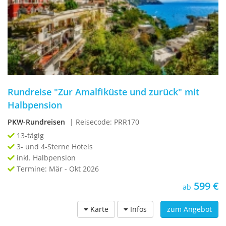
Rundreise "Zur Amalfiküste und zurück" mit
Halbpension
PKW-Rundreisen
| Reisecode: PRR170
13-tägig
3- und 4-Sterne Hotels
inkl. Halbpension
Termine: Mär - Okt 2026
599 €
ab
Karte
Infos
zum Angebot