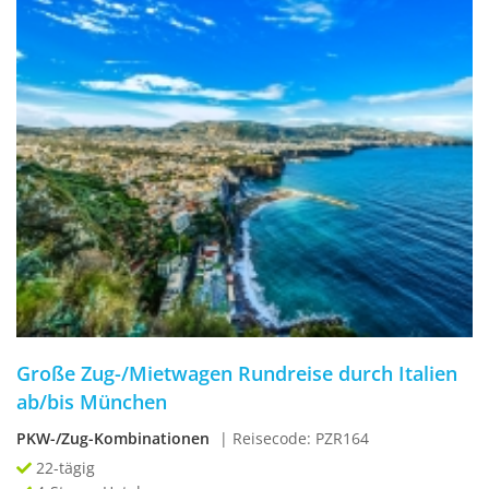
Große Zug-/Mietwagen Rundreise durch Italien
ab/bis München
PKW-/Zug-Kombinationen
| Reisecode: PZR164
22-tägig