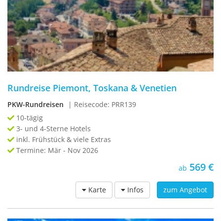
Rundreise Piemont, Toskana & Venetien
PKW-Rundreisen
| Reisecode: PRR139
10-tägig
3- und 4-Sterne Hotels
inkl. Frühstück & viele Extras
Termine: Mär - Nov 2026
569 €
ab
Karte
Infos
zum Angebot