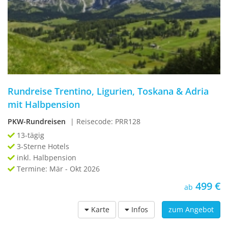
Rundreise Trentino, Ligurien, Toskana & Adria
mit Halbpension
PKW-Rundreisen
| Reisecode: PRR128
13-tägig
3-Sterne Hotels
inkl. Halbpension
Termine: Mär - Okt 2026
499 €
ab
Karte
Infos
zum Angebot