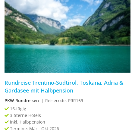
Rundreise Trentino-Südtirol, Toskana, Adria &
Gardasee mit Halbpension
PKW-Rundreisen
| Reisecode: PRR169
16-tägig
3-Sterne Hotels
inkl. Halbpension
Termine: Mär - Okt 2026