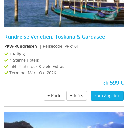
Rundreise Venetien, Toskana & Gardasee
PKW-Rundreisen
| Reisecode: PRR101
10-tägig
4-Sterne Hotels
inkl. Frühstück & viele Extras
Termine: Mär - Okt 2026
599 €
ab
Karte
Infos
zum Angebot