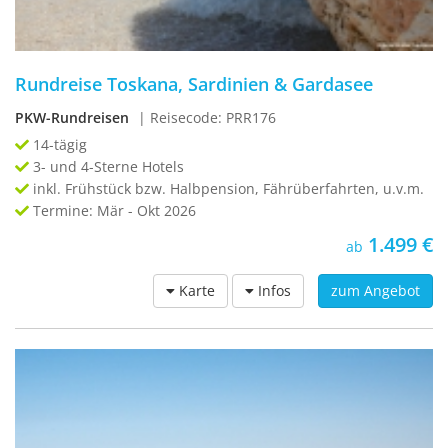
Rundreise Toskana, Sardinien & Gardasee
PKW-Rundreisen
| Reisecode: PRR176
14-tägig
3- und 4-Sterne Hotels
inkl. Frühstück bzw. Halbpension, Fährüberfahrten, u.v.m.
Termine: Mär - Okt 2026
1.499 €
ab
Karte
Infos
zum Angebot