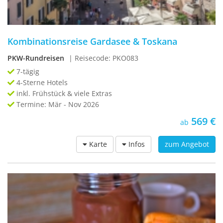
Kombinationsreise Gardasee & Toskana
PKW-Rundreisen
| Reisecode: PKO083
7-tägig
4-Sterne Hotels
inkl. Frühstück & viele Extras
Termine: Mär - Nov 2026
569 €
ab
Karte
Infos
zum Angebot