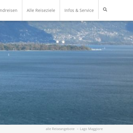
undreisen
Alle Reiseziele
Infos & Service
alle Reiseangebote
Lago Maggiore