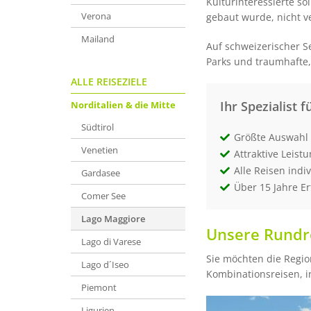
Kulturinteressierte s
Verona
gebaut wurde, nicht v
Mailand
Auf schweizerischer S
Parks und traumhafte,
ALLE REISEZIELE
Ihr Spezialist f
Norditalien & die Mitte
Südtirol
Größte Auswahl 
Venetien
Attraktive Leist
Alle Reisen indi
Gardasee
Über 15 Jahre E
Comer See
Lago Maggiore
Unsere Rundre
Lago di Varese
Sie möchten die Regio
Lago d´Iseo
Kombinationsreisen, i
Piemont
Ligurien