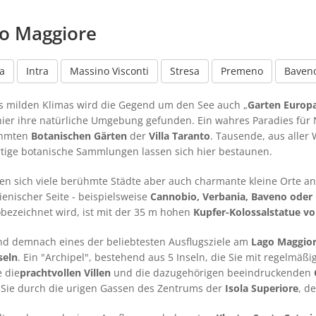
go Maggiore
a
Intra
Massino Visconti
Stresa
Premeno
Baven
s milden Klimas wird die Gegend um den See auch „
Garten Europ
ier ihre natürliche Umgebung gefunden. Ein wahres Paradies für
ühmten
Botanischen Gärten
der
Villa Taranto
. Tausende, aus aller 
rtige botanische Sammlungen lassen sich hier bestaunen.
hen sich viele berühmte Städte aber auch charmante kleine Orte a
lienischer Seite - beispielsweise
Cannobio, Verbania, Baveno oder
e
bezeichnet wird, ist mit der 35 m hohen
Kupfer-Kolossalstatue v
nd demnach eines der beliebtesten Ausflugsziele am
Lago Maggio
seln
. Ein "Archipel", bestehend aus 5 Inseln, die Sie mit regelmä
 die
prachtvollen Villen
und die dazugehörigen beeindruckenden
Sie durch die urigen Gassen des Zentrums der
Isola Superiore
, d