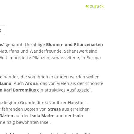
zurück
o
as
“ genannt. Unzählige
Blumen- und Pflanzenarten
 Naturfans und Wanderfreunde. Sehenswert sind
Welt importierte Pflanzen, sowie seltene, in Europa
neinander, die von Ihnen erkunden werden wollen.
 Luino
. Auch
Arona
, das von Vielen als der schönste
on Karl Borromäus
ein attraktives Ausflugsziel.
re
liegt im Grunde direkt vor Ihrer Haustür -
ßig fahrenden Booten von
Stresa
aus erreichen
Gärten
auf der
Isola Madre
und der
Isola
er einzig bewohnten Insel.