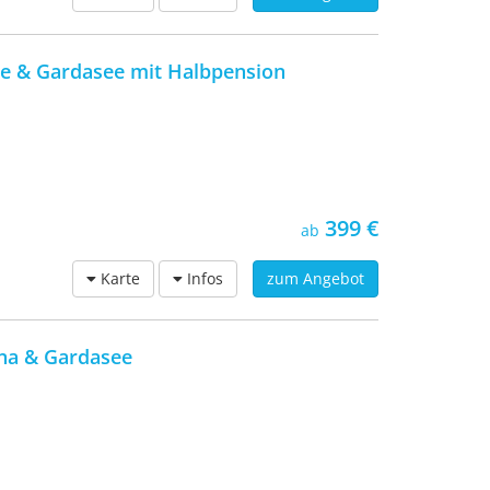
e & Gardasee mit Halbpension
399 €
ab
Karte
Infos
zum Angebot
na & Gardasee