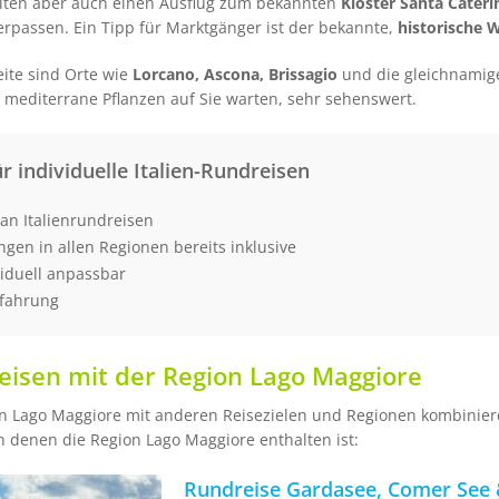
ollten aber auch einen Ausflug zum bekannten
Kloster Santa Cateri
erpassen. Ein Tipp für Marktgänger ist der bekannte,
historische
eite sind Orte wie
Lorcano, Ascona, Brissagio
und die gleichnami
 mediterrane Pflanzen auf Sie warten, sehr sehenswert.
ür individuelle Italien-Rundreisen
an Italienrundreisen
ungen in allen Regionen bereits inklusive
viduell anpassbar
rfahrung
isen mit der Region Lago Maggiore
n Lago Maggiore mit anderen Reisezielen und Regionen kombiniere
n denen die Region Lago Maggiore enthalten ist:
Rundreise Gardasee, Comer See