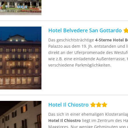
Hotel Belvedere San Gottardo
Das geschichtsträchtige
4-Sterne Hotel B
Palazzo aus dem 19. Jh. entstanden und li
direkt an der Uferpromenade des Westuf
wie z.B. eine einladende Außenterrasse, 
verschiedene Parkmöglichkeiten.
Hotel Il Chiostro
Das sich in einer ehemaligen Klosteranl
Hotel Il Chiostro
liegt im Zentrum des Ha
Maggiores. Nur wenige Gehminuten von de