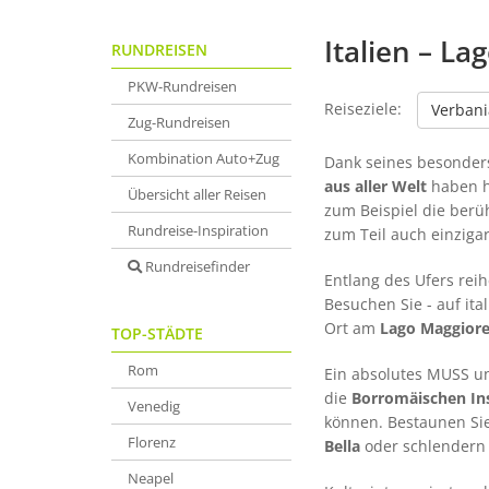
Italien – La
RUNDREISEN
PKW-Rundreisen
Reiseziele:
Verbani
Zug-Rundreisen
Kombination Auto+Zug
Dank seines besonder
aus aller Welt
haben h
Übersicht aller Reisen
zum Beispiel die ber
Rundreise-Inspiration
zum Teil auch einziga
Rundreisefinder
Entlang des Ufers rei
Besuchen Sie - auf ita
Ort am
Lago Maggior
TOP-STÄDTE
Rom
Ein absolutes MUSS u
die
Borromäischen In
Venedig
können. Bestaunen Sie
Florenz
Bella
oder schlendern 
Neapel