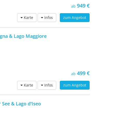
949 €
ab
Karte
Infos
zum Angebot
agna & Lago Maggiore
499 €
ab
Karte
Infos
zum Angebot
 See & Lago d'Iseo