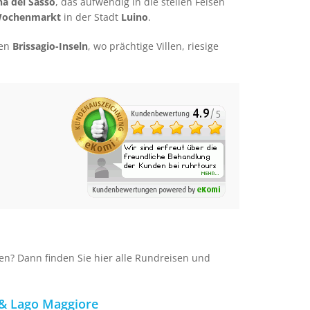
na del Sasso
, das aufwendig in die steilen Felsen
 Wochenmarkt
in der Stadt
Luino
.
gen
Brissagio-Inseln
, wo prächtige Villen, riesige
n? Dann finden Sie hier alle Rundreisen und
 & Lago Maggiore