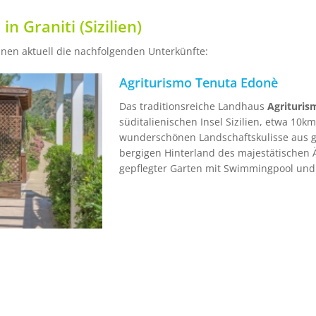
n Graniti (Sizilien)
Ihnen aktuell die nachfolgenden Unterkünfte:
Agriturismo Tenuta Edonè
Das traditionsreiche Landhaus
Agrituris
süditalienischen Insel Sizilien, etwa 10k
wunderschönen Landschaftskulisse aus g
bergigen Hinterland des majestätischen Ä
gepflegter Garten mit Swimmingpool und 
Produkten aus eigenem Anbau.