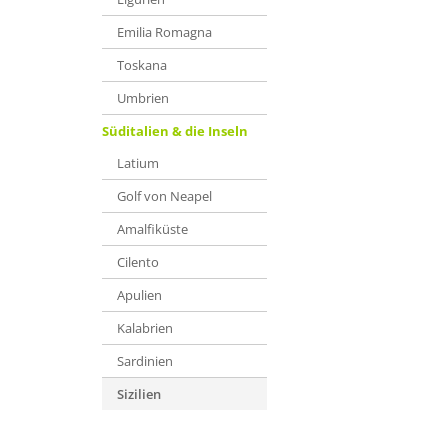
Emilia Romagna
Toskana
Umbrien
Süditalien & die Inseln
Latium
Golf von Neapel
Amalfiküste
Cilento
Apulien
Kalabrien
Sardinien
Sizilien