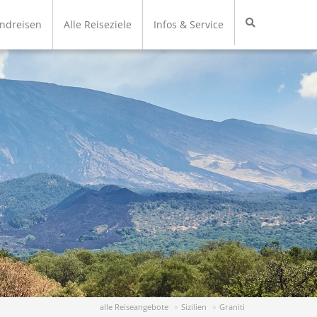
undreisen
Alle Reiseziele
Infos & Service
alle Reiseangebote
Sizilien
Graniti