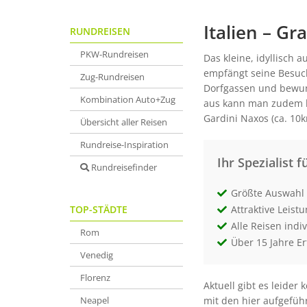
Italien – Gra
RUNDREISEN
PKW-Rundreisen
Das kleine, idyllisch 
empfängt seine Besuch
Zug-Rundreisen
Dorfgassen und bewund
Kombination Auto+Zug
aus kann man zudem h
Gardini Naxos (ca. 10
Übersicht aller Reisen
Rundreise-Inspiration
Ihr Spezialist f
Rundreisefinder
Größte Auswahl 
TOP-STÄDTE
Attraktive Leist
Alle Reisen indi
Rom
Über 15 Jahre E
Venedig
Florenz
Aktuell gibt es leide
Neapel
mit den hier aufgefüh