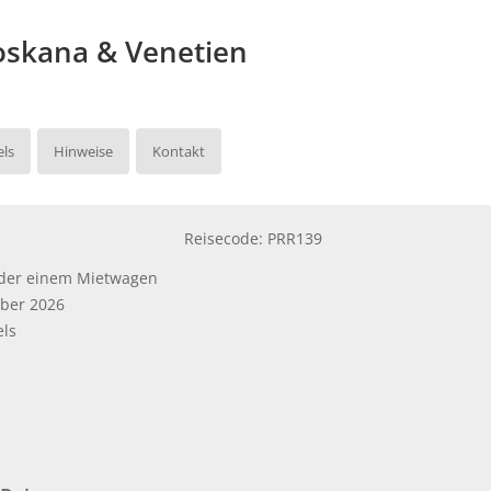
oskana & Venetien
ls
Hinweise
Kontakt
Reisecode: PRR139
oder einem Mietwagen
mber 2026
els