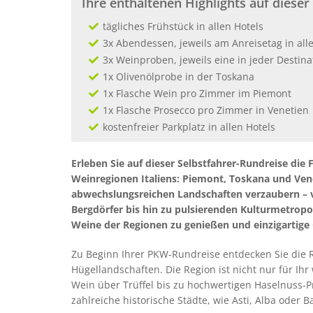
Ihre enthaltenen Highlights auf dieser
tägliches Frühstück in allen Hotels
3x Abendessen, jeweils am Anreisetag in all
3x Weinproben, jeweils eine in jeder Destina
1x Olivenölprobe in der Toskana
1x Flasche Wein pro Zimmer im Piemont
1x Flasche Prosecco pro Zimmer in Venetien
kostenfreier Parkplatz in allen Hotels
Erleben Sie auf dieser Selbstfahrer-Rundreise die
Weinregionen Italiens: Piemont, Toskana und Vene
abwechslungsreichen Landschaften verzaubern – 
Bergdörfer bis hin zu pulsierenden Kulturmetropol
Weine der Regionen zu genießen und einzigartig
Zu Beginn Ihrer PKW-Rundreise entdecken Sie die
Hügellandschaften. Die Region ist nicht nur für Ih
Wein über Trüffel bis zu hochwertigen Haselnuss-P
zahlreiche historische Städte, wie Asti, Alba oder B