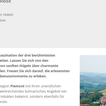
 Reise
en Hotels
tion
 Faszination der drei berühmtesten
tien. Lassen Sie sich von den
von sanften Hügeln über charmante
en. Freuen Sie sich darauf, die erlesensten
e Genussmomente zu erleben.
 Region
Piemont
mit Ihren unendlichen
r weitreichendes kulinarisches Angebot von
rodukten bekannt, sondern ebenfalls für
arolo.