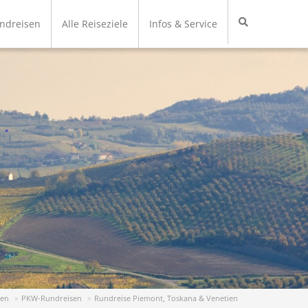
undreisen
Alle Reiseziele
Infos & Service
sen
PKW-Rundreisen
Rundreise Piemont, Toskana & Venetien