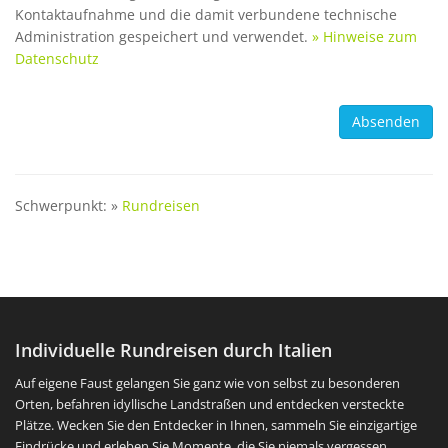
Kontaktaufnahme und die damit verbundene technische
Administration gespeichert und verwendet.
» Hinweise zum
Datenschutz
Schwerpunkt: »
Rundreisen
Individuelle Rundreisen durch Italien
Auf eigene Faust gelangen Sie ganz wie von selbst zu besonderen
Orten, befahren idyllische Landstraßen und entdecken versteckte
Plätze. Wecken Sie den Entdecker in Ihnen, sammeln Sie einzigartige
Eindrücke und erleben Sie Momente, die Sie niemals vergessen