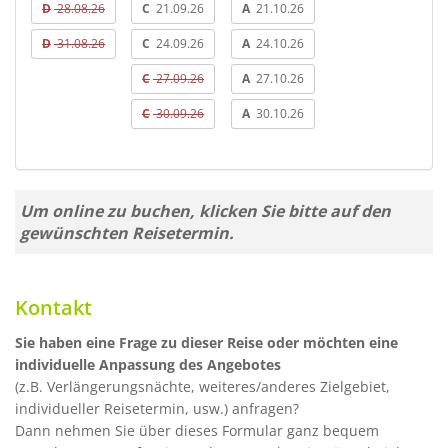
D
28.08.26
C
21.09.26
A
21.10.26
D
31.08.26
C
24.09.26
A
24.10.26
C
27.09.26
A
27.10.26
C
30.09.26
A
30.10.26
Um online zu buchen, klicken Sie bitte auf den
gewünschten Reisetermin.
Kontakt
Sie haben eine Frage zu dieser Reise oder möchten eine
individuelle Anpassung des Angebotes
(z.B. Verlängerungsnächte, weiteres/anderes Zielgebiet,
individueller Reisetermin, usw.) anfragen?
Dann nehmen Sie über dieses Formular ganz bequem