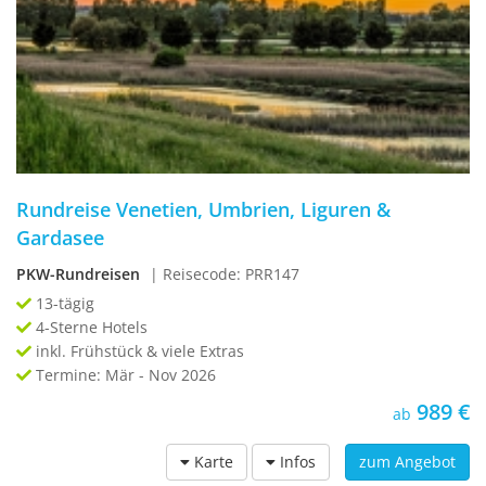
Rundreise Venetien, Umbrien, Liguren &
Gardasee
PKW-Rundreisen
| Reisecode: PRR147
13-tägig
4-Sterne Hotels
inkl. Frühstück & viele Extras
Termine: Mär - Nov 2026
989 €
ab
Karte
Infos
zum Angebot