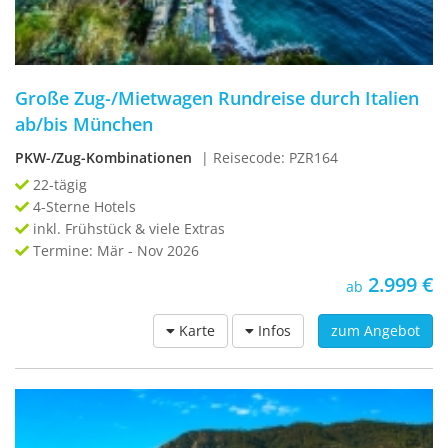
Große Zug-/Mietwagen Rundreise durch Italien
ab/bis München
PKW-/Zug-Kombinationen
| Reisecode: PZR164
22-tägig
4-Sterne Hotels
inkl. Frühstück & viele Extras
Termine: Mär - Nov 2026
2.999 €
ab
Karte
Infos
zum Angebot