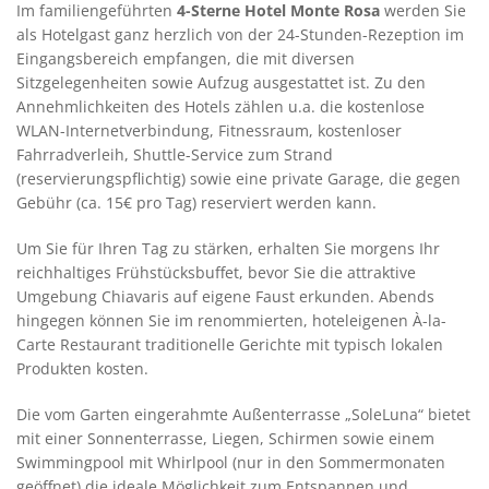
Im familiengeführten
4-Sterne Hotel Monte Rosa
werden Sie
als Hotelgast ganz herzlich von der 24-Stunden-Rezeption im
Eingangsbereich empfangen, die mit diversen
Sitzgelegenheiten sowie Aufzug ausgestattet ist. Zu den
Annehmlichkeiten des Hotels zählen u.a. die kostenlose
WLAN-Internetverbindung, Fitnessraum, kostenloser
Fahrradverleih, Shuttle-Service zum Strand
(reservierungspflichtig) sowie eine private Garage, die gegen
Gebühr (ca. 15€ pro Tag) reserviert werden kann.
Um Sie für Ihren Tag zu stärken, erhalten Sie morgens Ihr
reichhaltiges Frühstücksbuffet, bevor Sie die attraktive
Umgebung Chiavaris auf eigene Faust erkunden. Abends
hingegen können Sie im renommierten, hoteleigenen À-la-
Carte Restaurant traditionelle Gerichte mit typisch lokalen
Produkten kosten.
Die vom Garten eingerahmte Außenterrasse „SoleLuna“ bietet
mit einer Sonnenterrasse, Liegen, Schirmen sowie einem
Swimmingpool mit Whirlpool (nur in den Sommermonaten
geöffnet) die ideale Möglichkeit zum Entspannen und