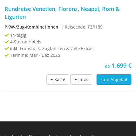
Rundreise Venetien, Florenz, Neapel, Rom &
Ligurien
PKW-/Zug-Kombinationen
| Reisecode: PZR189
14-tägig
4-Sterne Hotels
inkl. Frühstück, Zugfahrten & viele Extras
Termine: Mär - Dez 2025
1.699 €
ab
Karte
Infos
zum Angebot