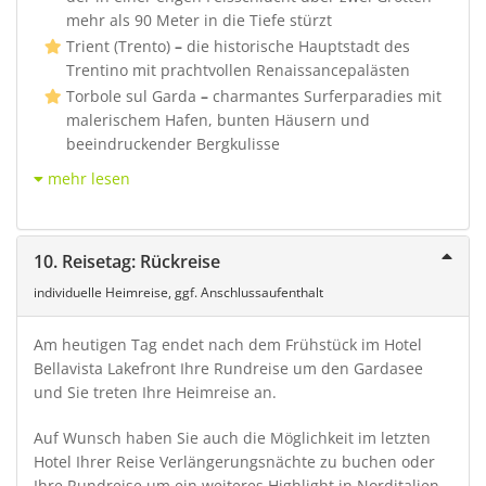
mehr als 90 Meter in die Tiefe stürzt
Trient (Trento)
–
die historische Hauptstadt des
Trentino mit prachtvollen Renaissancepalästen
Torbole sul Garda
–
charmantes Surferparadies mit
malerischem Hafen, bunten Häusern und
beeindruckender Bergkulisse
mehr lesen
10. Reisetag: Rückreise
individuelle Heimreise, ggf. Anschlussaufenthalt
Am heutigen Tag endet nach dem Frühstück im Hotel
Bellavista Lakefront Ihre Rundreise um den Gardasee
und Sie treten Ihre Heimreise an.
Auf Wunsch haben Sie auch die Möglichkeit im letzten
Hotel Ihrer Reise Verlängerungsnächte zu buchen oder
Ihre Rundreise um ein weiteres Highlight in Norditalien