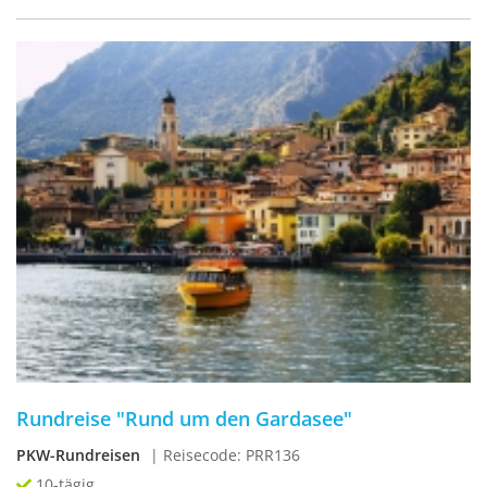
Rundreise "Rund um den Gardasee"
PKW-Rundreisen
| Reisecode: PRR136
10-tägig