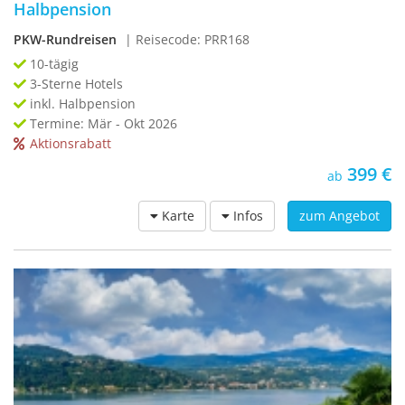
Halbpension
PKW-Rundreisen
| Reisecode: PRR168
10-tägig
3-Sterne Hotels
inkl. Halbpension
Termine: Mär - Okt 2026
Aktionsrabatt
399 €
ab
Karte
Infos
zum Angebot