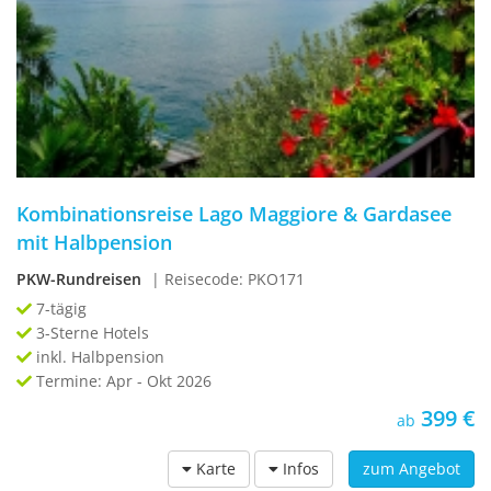
Kombinationsreise Lago Maggiore & Gardasee
mit Halbpension
PKW-Rundreisen
| Reisecode: PKO171
7-tägig
3-Sterne Hotels
inkl. Halbpension
Termine: Apr - Okt 2026
399 €
ab
Karte
Infos
zum Angebot