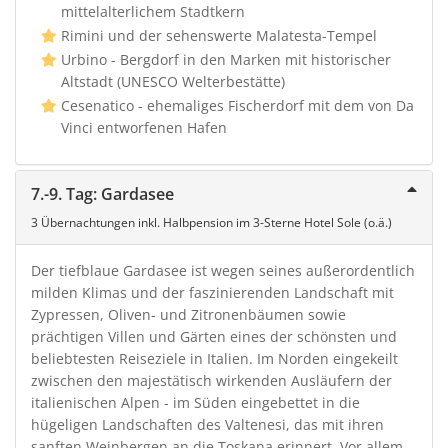
mittelalterlichem Stadtkern
Rimini und der sehenswerte Malatesta-Tempel
Urbino - Bergdorf in den Marken mit historischer
Altstadt (UNESCO Welterbestätte)
Cesenatico - ehemaliges Fischerdorf mit dem von Da
Vinci entworfenen Hafen
7.-9. Tag: Gardasee
3 Übernachtungen inkl. Halbpension im 3-Sterne Hotel Sole (o.ä.)
Der tiefblaue Gardasee ist wegen seines außerordentlich
milden Klimas und der faszinierenden Landschaft mit
Zypressen, Oliven- und Zitronenbäumen sowie
prächtigen Villen und Gärten eines der schönsten und
beliebtesten Reiseziele in Italien. Im Norden eingekeilt
zwischen den majestätisch wirkenden Ausläufern der
italienischen Alpen - im Süden eingebettet in die
hügeligen Landschaften des Valtenesi, das mit ihren
sanften Weinbergen an die Toskana erinnert. Vor allem