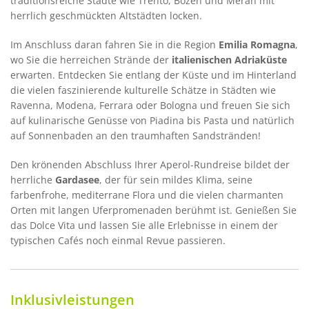
traditionsreiche Städte wie Trento, Bozen und Meran mit
herrlich geschmückten Altstädten locken.
Im Anschluss daran fahren Sie in die Region
Emilia Romagna
,
wo Sie die herreichen Strände der
italienischen Adriaküste
erwarten. Entdecken Sie entlang der Küste und im Hinterland
die vielen faszinierende kulturelle Schätze in Städten wie
Ravenna, Modena, Ferrara oder Bologna und freuen Sie sich
auf kulinarische Genüsse von Piadina bis Pasta und natürlich
auf Sonnenbaden an den traumhaften Sandstränden!
Den krönenden Abschluss Ihrer Aperol-Rundreise bildet der
herrliche
Gardasee
, der für sein mildes Klima, seine
farbenfrohe, mediterrane Flora und die vielen charmanten
Orten mit langen Uferpromenaden berühmt ist. Genießen Sie
das Dolce Vita und lassen Sie alle Erlebnisse in einem der
typischen Cafés noch einmal Revue passieren.
Inklusivleistungen