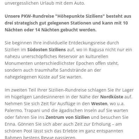
unvergesslichen Urlaub mit dem Auto.
Unsere PKW-Rundreise "Höhepunkte Siziliens" besteht aus
drei strategisch gut gelegenen Stationen und kann mit 10
Nächten oder 14 Nächten gebucht werden.
Sie beginnen Ihre individuelle Entdeckungsreise durch
Sizilien im
Südosten Siziliens
auf, wo in Ragusa nicht nur ein
nahezu unerschöpfliches Reservoir an kulturellen
Monumenten unterschiedlichster Epochen offen steht,
sondern auch traumhafte Sandstrände an der
nahegelegenen Küste auf Sie warten.
Im zweiten Teil Ihrer Sizilien-Rundreise schlagen Sie Ihr Lager
im hügeligen Landesinneren in der Nähe der
Nordküste
auf.
Nehmen Sie sich Zeit für Ausflüge in den
Westen
, wo u.a.
Palermo, Trapani und die ägadischen Inseln auf Sie warten
oder fahren Sie ins
Zentrum
von Sizilien
und besuchen Sie
Enna. Gönnen Sie sich aber auch Zeit zur Erholung – am
schönen Pool lässt sich das Erlebte im ganz entspannten
Rahmen bestens Revue passieren.