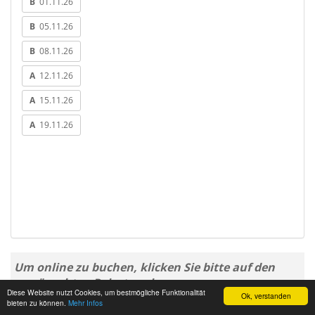
B
01.11.26
B
05.11.26
B
08.11.26
A
12.11.26
A
15.11.26
A
19.11.26
Um online zu buchen, klicken Sie bitte auf den
gewünschten Reisetermin.
Diese Website nutzt Cookies, um bestmögliche Funktionalität
Ok, verstanden
bieten zu können.
Mehr Infos